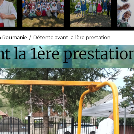
n Roumanie
Détente avant la 1ère prestation
t la 1ère prestatio