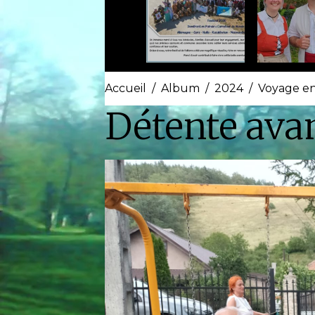
Accueil
Album
2024
Voyage e
Détente avan