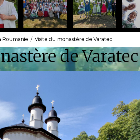
n Roumanie
Visite du monastère de Varatec
nastère de Varatec