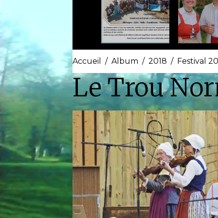
Accueil
Album
2018
Festival 2
Le Trou No