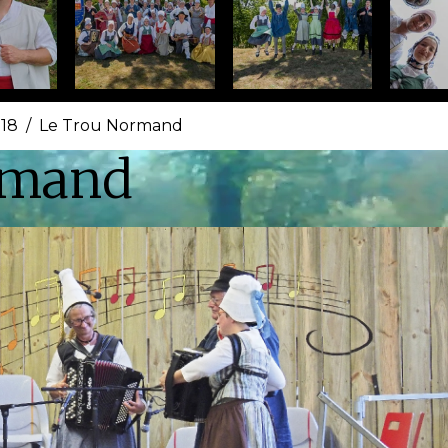
018
Le Trou Normand
rmand