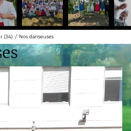
r (34)
Nos danseuses
ses