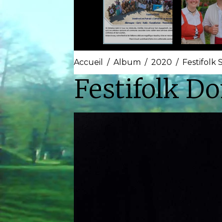
Accueil
Album
2020
Festifolk 
Festifolk D