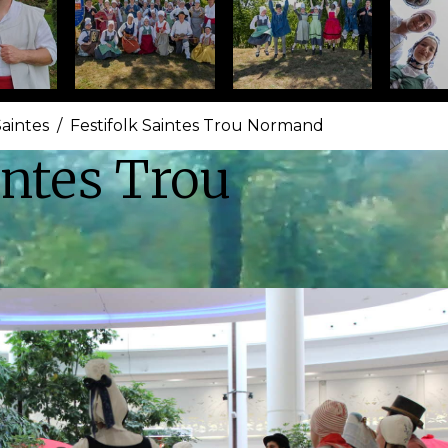
Saintes
Festifolk Saintes Trou Normand
intes Trou