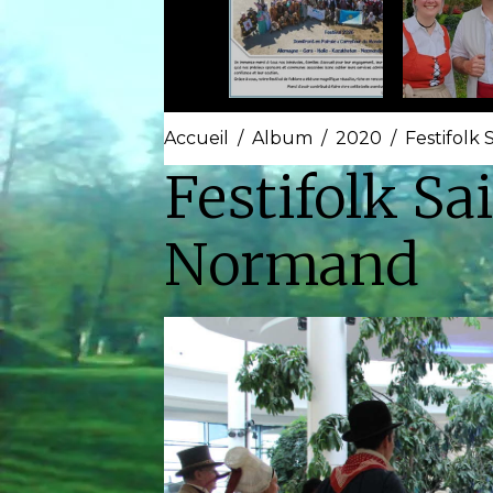
Accueil
Album
2020
Festifolk 
Festifolk Sa
Normand