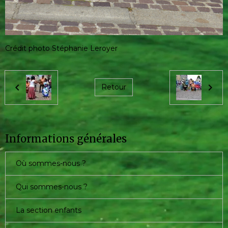
Crédit photo Stéphanie Leroyer
Retour
Informations générales
Où sommes-nous ?
Qui sommes-nous ?
La section enfants