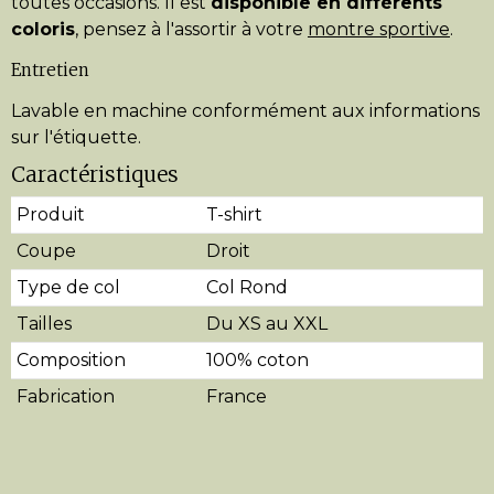
toutes occasions. Il est
disponible en différents
coloris
, pensez à l'assortir à votre
montre sportive
.
Entretien
Lavable en machine conformément aux informations
sur l'étiquette.
Caractéristiques
Produit
T-shirt
Coupe
Droit
Type de col
Col Rond
Tailles
Du XS au XXL
Composition
100% coton
Fabrication
France