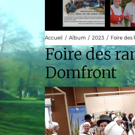
Accueil
Album
2023
Foire de
Foire des r
Domfront