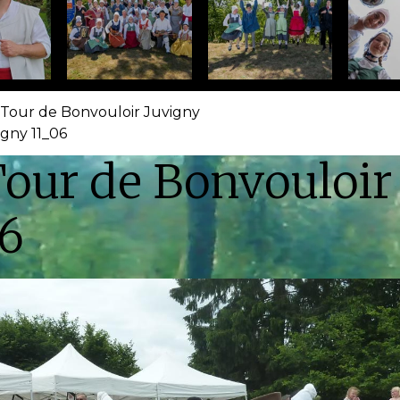
 Tour de Bonvouloir Juvigny
gny 11_06
our de Bonvouloir
06