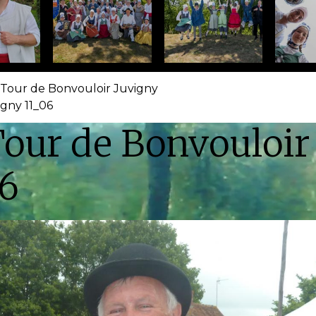
 Tour de Bonvouloir Juvigny
gny 11_06
our de Bonvouloir
06